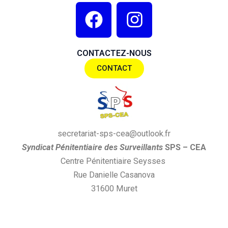
F
I
a
n
c
s
CONTACTEZ-NOUS
e
t
CONTACT
b
a
o
g
o
r
k
a
secretariat-sps-cea@outlook.fr
m
S
yndi
cat
P
énitentiaire des
S
urveillants
SPS
– CEA
Centre Pénitentiaire Seysses
Rue Danielle Casanova
31600 Muret