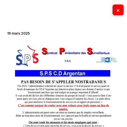
Aller
×
×
au
contenu
19 mars 2025