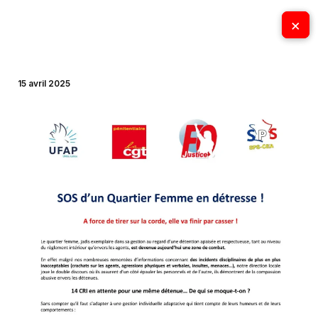
Aller
×
×
au
contenu
15 avril 2025