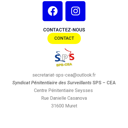
F
I
a
n
c
s
CONTACTEZ-NOUS
e
t
CONTACT
b
a
o
g
o
r
k
a
secretariat-sps-cea@outlook.fr
m
S
yndi
cat
P
énitentiaire des
S
urveillants
SPS
– CEA
Centre Pénitentiaire Seysses
Rue Danielle Casanova
31600 Muret