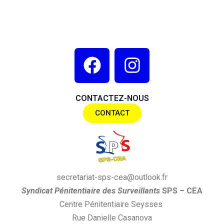
F
I
a
n
c
s
CONTACTEZ-NOUS
e
t
CONTACT
b
a
o
g
o
r
k
a
secretariat-sps-cea@outlook.fr
m
S
yndi
cat
P
énitentiaire des
S
urveillants
SPS
– CEA
Centre Pénitentiaire Seysses
Rue Danielle Casanova