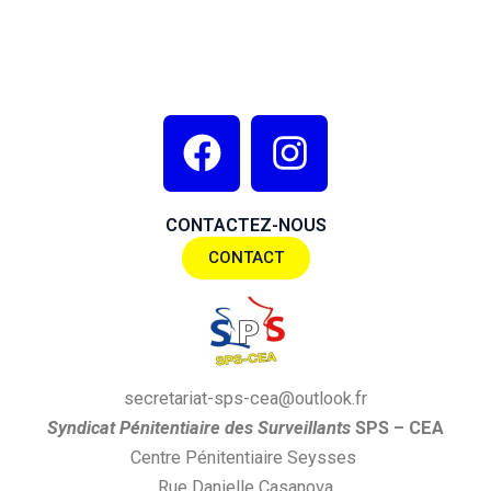
F
I
a
n
c
s
CONTACTEZ-NOUS
e
t
CONTACT
b
a
o
g
o
r
k
a
secretariat-sps-cea@outlook.fr
m
S
yndi
cat
P
énitentiaire des
S
urveillants
SPS
– CEA
Centre Pénitentiaire Seysses
Rue Danielle Casanova