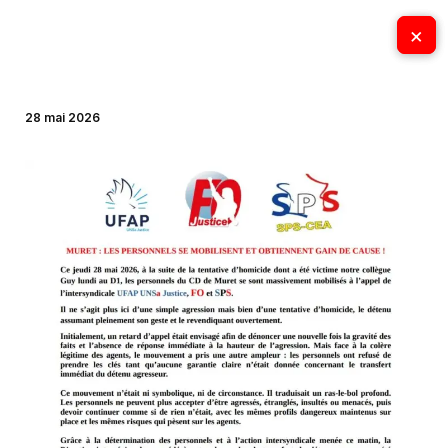
Aller
×
×
au
contenu
28 mai 2026