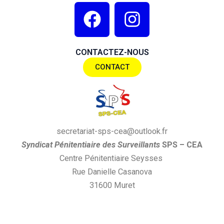
F
I
a
n
c
s
CONTACTEZ-NOUS
e
t
CONTACT
b
a
o
g
o
r
k
a
secretariat-sps-cea@outlook.fr
m
S
yndi
cat
P
énitentiaire des
S
urveillants
SPS
– CEA
Centre Pénitentiaire Seysses
Rue Danielle Casanova
31600 Muret