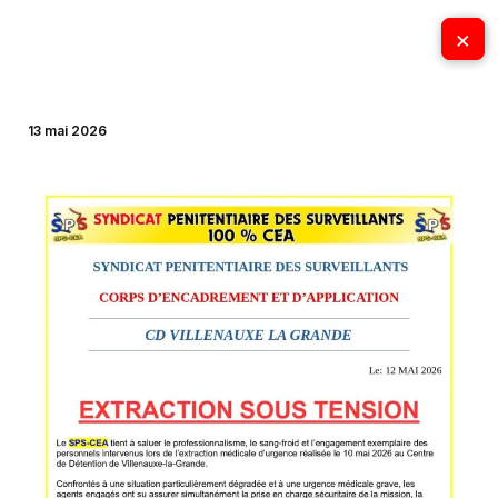
Aller
×
×
au
contenu
13 mai 2026