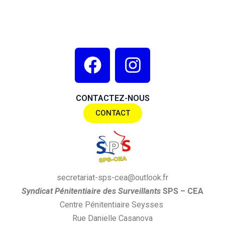
F
I
a
n
c
s
CONTACTEZ-NOUS
e
t
CONTACT
b
a
o
g
o
r
k
a
secretariat-sps-cea@outlook.fr
m
S
yndi
cat
P
énitentiaire des
S
urveillants
SPS
– CEA
Centre Pénitentiaire Seysses
Rue Danielle Casanova