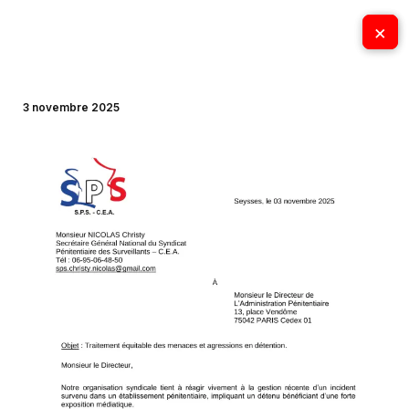
Aller
×
×
au
contenu
3 novembre 2025