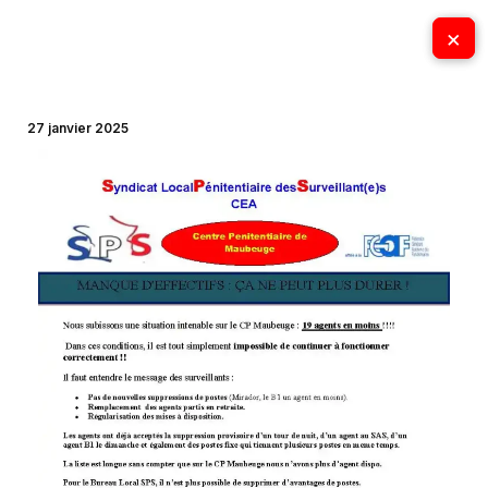
Aller
×
×
au
contenu
27 janvier 2025