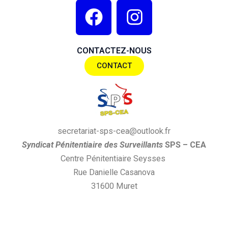
F
I
a
n
c
s
CONTACTEZ-NOUS
e
t
CONTACT
b
a
o
g
o
r
k
a
secretariat-sps-cea@outlook.fr
m
S
yndi
cat
P
énitentiaire des
S
urveillants
SPS
– CEA
Centre Pénitentiaire Seysses
Rue Danielle Casanova
31600 Muret