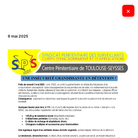
Aller
×
×
au
contenu
6 mai 2025