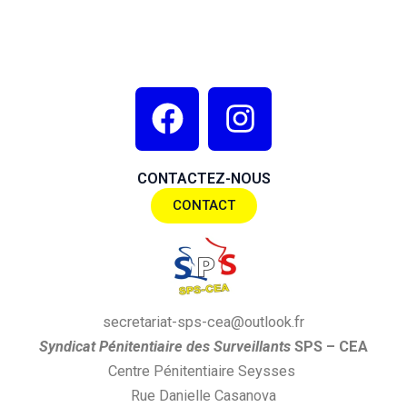
F
I
a
n
c
s
CONTACTEZ-NOUS
e
t
CONTACT
b
a
o
g
o
r
k
a
secretariat-sps-cea@outlook.fr
m
S
yndi
cat
P
énitentiaire des
S
urveillants
SPS
– CEA
Centre Pénitentiaire Seysses
Rue Danielle Casanova