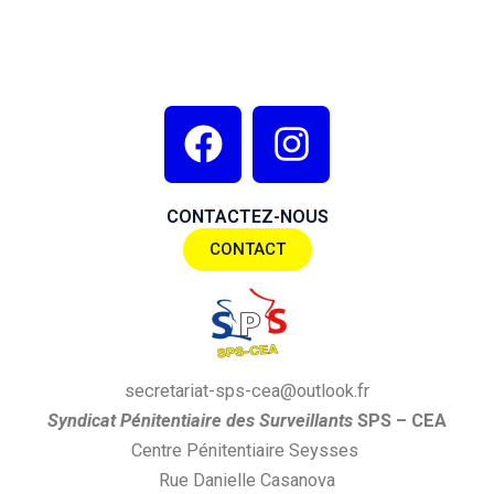
F
I
a
n
c
s
CONTACTEZ-NOUS
e
t
CONTACT
b
a
o
g
o
r
k
a
secretariat-sps-cea@outlook.fr
m
S
yndi
cat
P
énitentiaire des
S
urveillants
SPS
– CEA
Centre Pénitentiaire Seysses
Rue Danielle Casanova