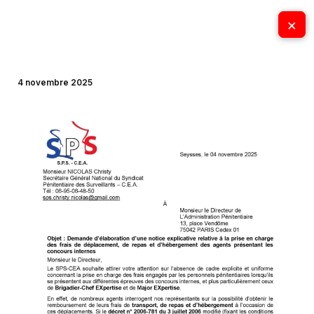
Aller
×
×
au
contenu
4 novembre 2025