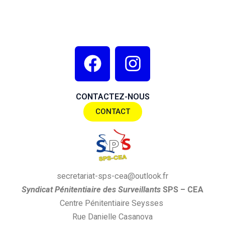
F
I
a
n
c
s
CONTACTEZ-NOUS
e
t
CONTACT
b
a
o
g
o
r
k
a
secretariat-sps-cea@outlook.fr
m
S
yndi
cat
P
énitentiaire des
S
urveillants
SPS
– CEA
Centre Pénitentiaire Seysses
Rue Danielle Casanova