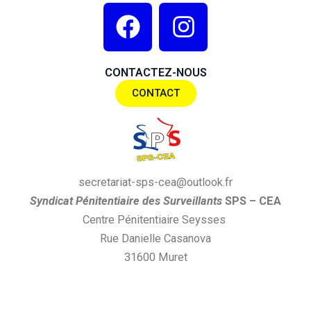
F
I
a
n
c
s
CONTACTEZ-NOUS
e
t
CONTACT
b
a
o
g
o
r
k
a
secretariat-sps-cea@outlook.fr
m
S
yndi
cat
P
énitentiaire des
S
urveillants
SPS
– CEA
Centre Pénitentiaire Seysses
Rue Danielle Casanova
31600 Muret