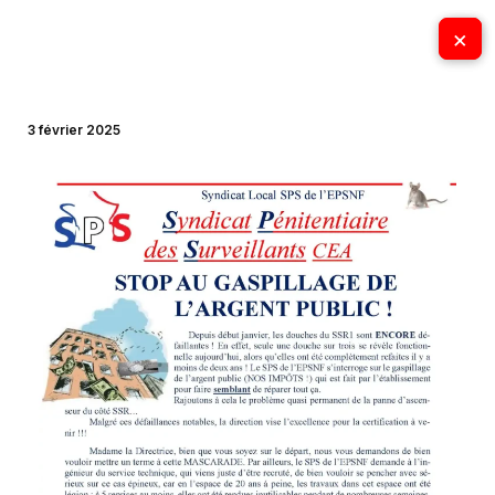
Aller
×
×
au
contenu
3 février 2025