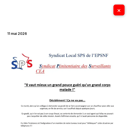
Aller
×
×
au
contenu
11 mai 2026