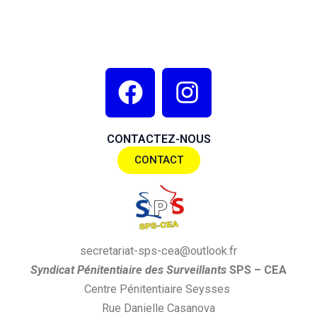
F
I
a
n
c
s
CONTACTEZ-NOUS
e
t
CONTACT
b
a
o
g
o
r
k
a
secretariat-sps-cea@outlook.fr
m
S
yndi
cat
P
énitentiaire des
S
urveillants
SPS
– CEA
Centre Pénitentiaire Seysses
Rue Danielle Casanova