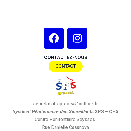
F
I
a
n
c
s
CONTACTEZ-NOUS
e
t
CONTACT
b
a
o
g
o
r
k
a
secretariat-sps-cea@outlook.fr
m
S
yndi
cat
P
énitentiaire des
S
urveillants
SPS
– CEA
Centre Pénitentiaire Seysses
Rue Danielle Casanova