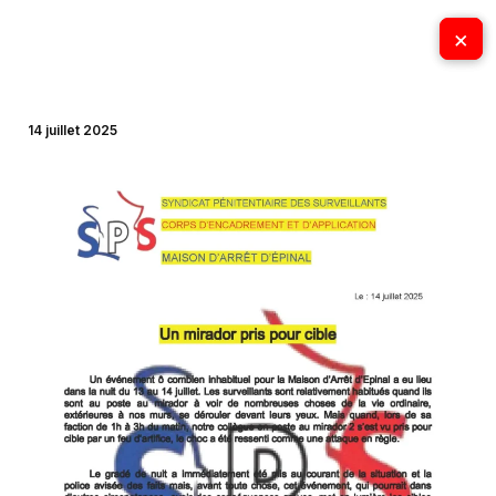
Aller
×
×
au
contenu
14 juillet 2025