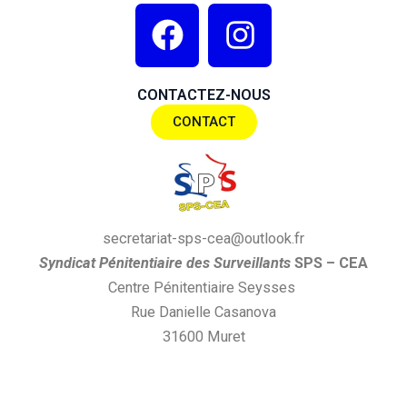
F
I
a
n
c
s
CONTACTEZ-NOUS
e
t
CONTACT
b
a
o
g
o
r
k
a
secretariat-sps-cea@outlook.fr
m
S
yndi
cat
P
énitentiaire des
S
urveillants
SPS
– CEA
Centre Pénitentiaire Seysses
Rue Danielle Casanova
31600 Muret