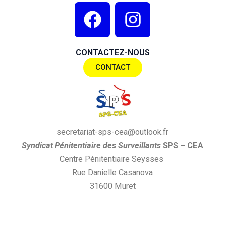
F
I
a
n
c
s
CONTACTEZ-NOUS
e
t
CONTACT
b
a
o
g
o
r
k
a
secretariat-sps-cea@outlook.fr
m
S
yndi
cat
P
énitentiaire des
S
urveillants
SPS
– CEA
Centre Pénitentiaire Seysses
Rue Danielle Casanova
31600 Muret