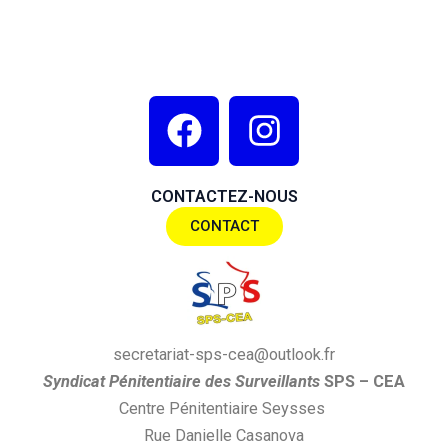
F
I
a
n
c
s
CONTACTEZ-NOUS
e
t
CONTACT
b
a
o
g
o
r
k
a
secretariat-sps-cea@outlook.fr
m
S
yndi
cat
P
énitentiaire des
S
urveillants
SPS
– CEA
Centre Pénitentiaire Seysses
Rue Danielle Casanova