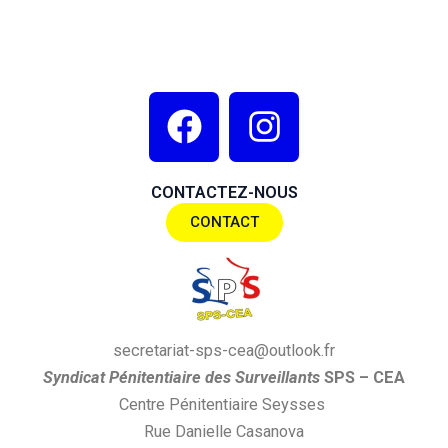
F
I
a
n
c
s
CONTACTEZ-NOUS
e
t
CONTACT
b
a
o
g
o
r
k
a
secretariat-sps-cea@outlook.fr
m
S
yndi
cat
P
énitentiaire des
S
urveillants
SPS
– CEA
Centre Pénitentiaire Seysses
Rue Danielle Casanova