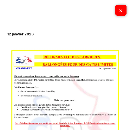
Aller
×
×
au
contenu
12 janvier 2026