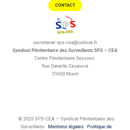
e
t
CONTACT
b
a
o
g
o
r
k
a
secretariat-sps-cea@outlook.fr
m
S
yndi
cat
P
énitentiaire des
S
urveillants
SPS
– CEA
Centre Pénitentiaire Seysses
Rue Danielle Casanova
31600 Muret
© 2025 SPS-CEA — Syndicat Pénitentiaire des
Surveillants ·
Mentions légales
·
Politique de