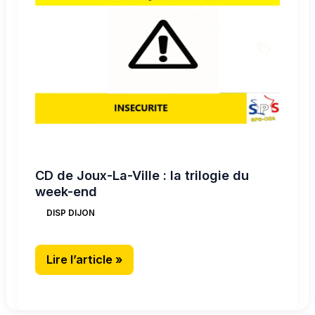
La-
Ville
:
la
trilogie
du
week-
end
CD de Joux-La-Ville : la trilogie du
week-end
DISP DIJON
Lire l’article »