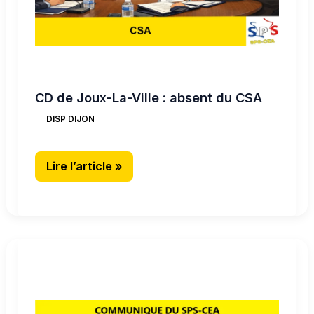
du
CSA
CD de Joux-La-Ville : absent du CSA
DISP DIJON
Lire l’article »
CD
de
Joux-