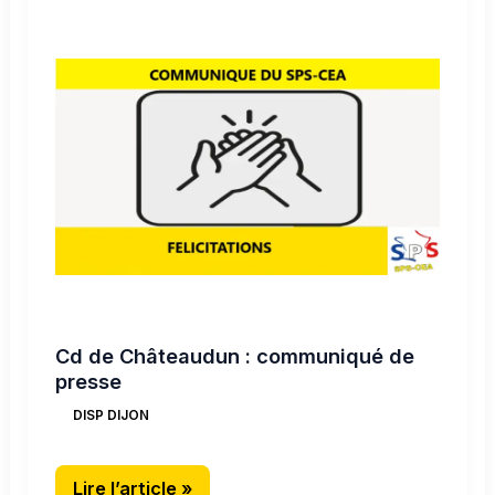
Cd
de
Châteaudun
:
communiqué
de
presse
Cd de Châteaudun : communiqué de
presse
DISP DIJON
Lire l’article »