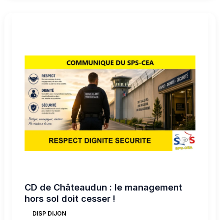
CD
de
Châteaudun
:
le
management
hors
sol
doit
cesser
!
CD de Châteaudun : le management
hors sol doit cesser !
DISP DIJON