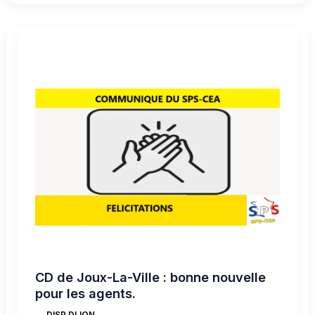
CD
de
Joux-
La-
Ville
:
bonne
nouvelle
pour
les
agents.
CD de Joux-La-Ville : bonne nouvelle
pour les agents.