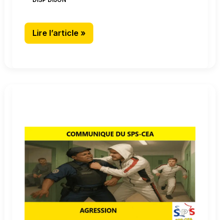
DISP DIJON
Lire l’article »
CD
Joux-
La-
Ville
:
agression
au
centre
de