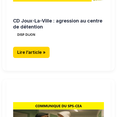
détention
CD Joux-La-Ville : agression au centre
de détention
DISP DIJON
Lire l’article »
CD
Joux-
La-
Ville