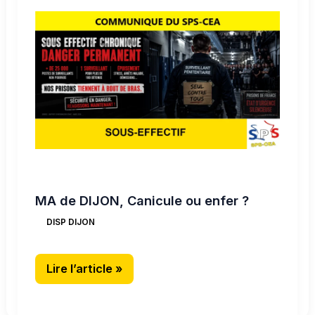
DIJON,
Canicule
ou
enfer
?
MA de DIJON, Canicule ou enfer ?
DISP DIJON
Lire l’article »