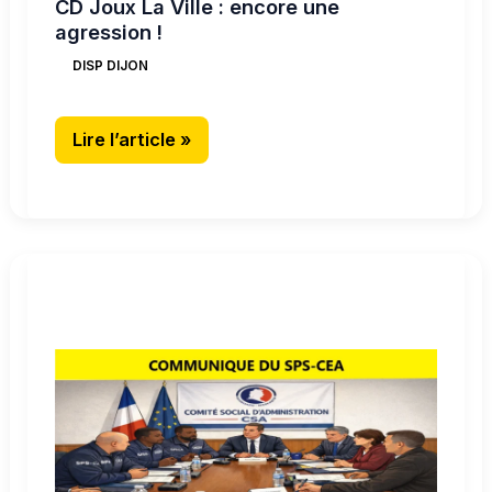
CD Joux La Ville : encore une
agression !
DISP DIJON
Lire l’article »
CD
de
Joux-
La-
Ville
:
absent