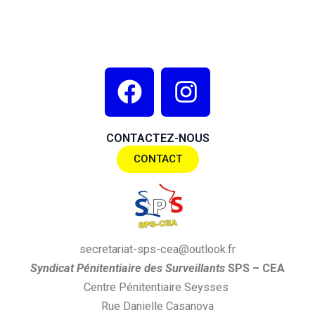
F
I
a
n
c
s
CONTACTEZ-NOUS
e
t
CONTACT
b
a
o
g
o
r
k
a
secretariat-sps-cea@outlook.fr
m
S
yndi
cat
P
énitentiaire des
S
urveillants
SPS
– CEA
Centre Pénitentiaire Seysses
Rue Danielle Casanova