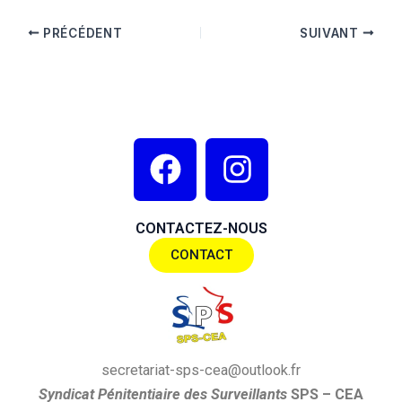
PRÉCÉDENT
SUIVANT
F
I
a
n
c
s
CONTACTEZ-NOUS
e
t
CONTACT
b
a
o
g
o
r
k
a
secretariat-sps-cea@outlook.fr
S
yndi
cat
P
énitentiaire des
S
urveillants
SPS
– CEA