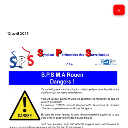
Aller
×
×
au
contenu
12 avril 2025