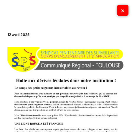
Aller
×
×
au
contenu
12 avril 2025